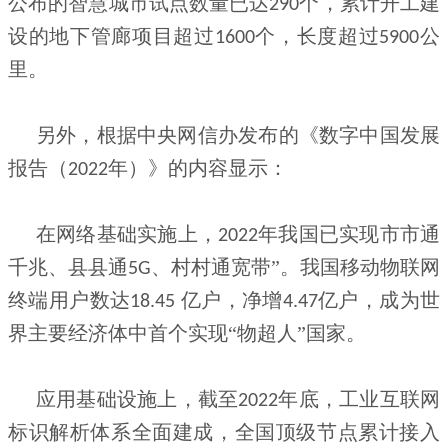
公布的智慧城市试点数量已达
个，累计开工建
290
设的地下管廊项目超过
个，长度超过
公
1600
5900
里。
另外，根据中央网信办发布的《数字中国发展
报告（
年）》的内容显示：
2022
在网络基础实施上，
年我国已实现市市通
2022
千兆、县县通
、村村通宽带”。我国移动物联网
5G
终端用户数达
亿户，净增
亿户，成为世
18.45
4.47
界主要经济体中首个实现“物超人”国家。
应用基础设施上，截至
年底，工业互联网
2022
标识解析体系全面建成，全国顶级节点累计接入