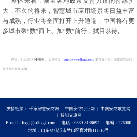
整体来看，随着各地政策支持力度的持续扩
大，不久的将来，智慧城市应用场景将日益丰富
与成熟，行业将全面打开上升通道，中国将有更
多城市乘“数”而上、加“数”前行，拭目以待。
声明：本文选CPS
中安网
。文章链接：
http://www.sdhxgk.com/
若存在内容、版权或其他问
题请及时联系说明。
友情链接：
千家智慧安防网
|
中国安防行业网
|
中国安防展览网
|
智能交通网
E-mail：hxgk@sdhxgk.com 电话：0539-8136692 邮编：276000
地址：山东省临沂市兰山区育才路111-16号